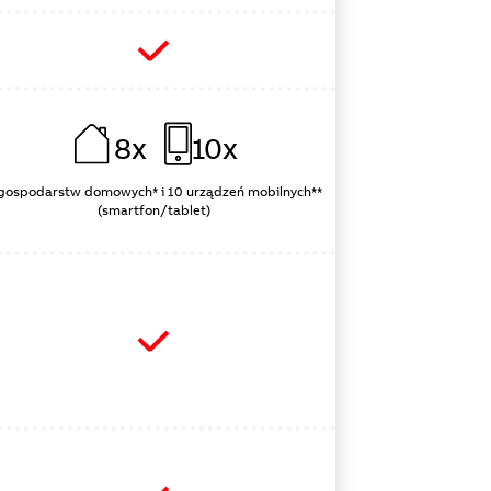
8x
10x
gospodarstw domowych* i 10 urządzeń mobilnych**
(smartfon/tablet)