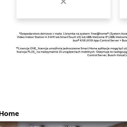
*Gospodarstwo domowe = maks. 1 bramka na system: free@home® (System Access
Video Indoor Station 4.3 Wifi lub SmartTouch 10) lub ABB-Welcome IP (ABB-Welcome 
bus® KNX (KNX App-Control Server + Bu
**Licencja ONE_ licencja umożliwia jednoczesne Smart Home aplikacje mogą być u
licencja PLUS_ na maksymalnie 10 urządzeniach mobilnych. Obejmuje to następu
Control Server, Busch-VoiceC
 Home