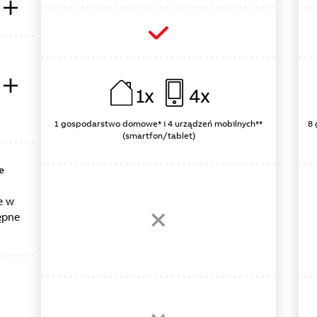
1x
4x
1 gospodarstwo domowe* i 4 urządzeń mobilnych**
8 
(smartfon/tablet)
e
e w
ępne