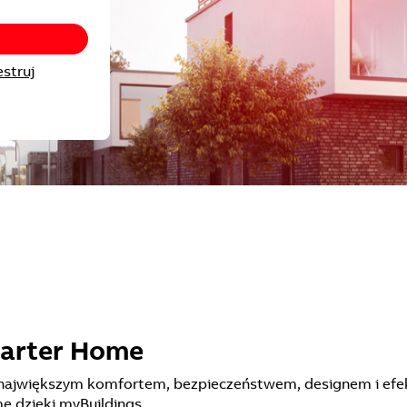
estruj
marter Home
- z największym komfortem, bezpieczeństwem, designem i efe
 dzięki myBuildings.