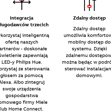
Integracja
Zdalny dostęp
ługodawców trzecich
Zdalny dostęp
korzystaj inteligentną
umożliwia komforto
ofertę naszych
mobilny dostęp do
artnerów - doskonałe
systemu. Dzięki
świetlenie zapewniają
zdalnemu dostępow
LED-y Philips Hue.
można będąc w podr
orzystaj ze sterowania
sterować instalacja
głosem za pomocą
domowymi.
Alexa. Albo zintegruj
swoje urządzenia
gospodarstwa
omowego firmy Miele
lub Home Connect.