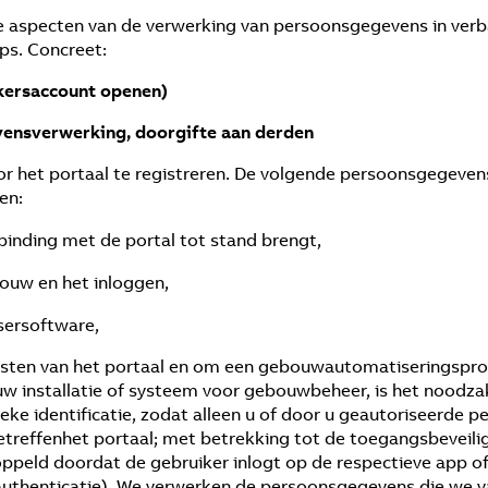
e aspecten van de verwerking van persoonsgegevens in verb
ps. Concreet:
ikersaccount openen)
vensverwerking, doorgifte aan derden
voor het portaal te registreren. De volgende persoonsgegev
en:
binding met de portal tot stand brengt,
ouw en het inloggen,
sersoftware,
sten van het portaal en om een gebouwautomatiseringsprod
uw installatie of systeem voor gebouwbeheer, is het noodzak
ke identificatie, zodat alleen u of door u geautoriseerde 
sbetreffenhet portaal; met betrekking tot de toegangsbevei
ppeld doordat de gebruiker inlogt op de respectieve app 
uthenticatie). We verwerken de persoonsgegevens die we van