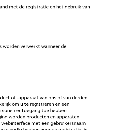
and met de registratie en het gebruik van
ens worden verwerkt wanneer de
uct of -apparaat van ons of van derden
elijk om u te registreren en een
personen er toegang toe hebben.
liging worden producten en apparaten
of webinterface met een gebruikersnaam
 u nodig hebben voor de registratie, in