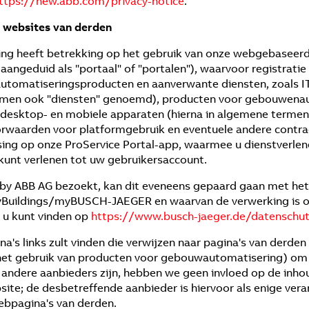
ttps://new.abb.com/privacy-notice
.
e websites van derden
ing heeft betrekking op het gebruik van onze webgebase
aangeduid als "portaal" of "portalen"), waarvoor registrati
utomatiseringsproducten en aanverwante diensten, zoals IT-
rmen ook "diensten" genoemd), producten voor gebouwenau
 desktop- en mobiele apparaten (hierna in algemene termen
oorwaarden voor platformgebruik en eventuele andere contra
ng op onze ProService Portal-app, waarmee u dienstverlen
kunt verlenen tot uw gebruikersaccount.
by ABB AG bezoekt, kan dit eveneens gepaard gaan met het 
yBuildings/myBUSCH-JAEGER en waarvan de verwerking is o
 u kunt vinden op
https://www.busch-jaeger.de/datenschu
's links zult vinden die verwijzen naar pagina's van derden (
et gebruik van producten voor gebouwautomatisering) om u
 andere aanbieders zijn, hebben we geen invloed op de inh
e; de desbetreffende aanbieder is hiervoor als enige veran
ebpagina's van derden.