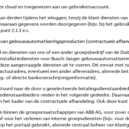
e cloud en toegewezen aan uw gebruikersaccount.
derden tijdens het inloggen, tenzij de klant diensten van 
, waaraan gegevens worden doorgegeven (bijv. bij het gebrui
unt 2.1.3 e.v.
ing van gebouwautomatiseringsproducten (contractuele afhan
l en diensten van ons of een ander groepsbedrijf van de Du
nstallatiediensten voor Busch-Jaeger gebouwautomatiserin
e aangevraagde diensten uit te voeren. Dit omvat met name
actuuradres, eventueel een ander afleveradres, alsmede bet
ng- of directe bankoverschrijvingsinformatie).
tuurd naar de door u geselecteerde betalingsdienstaanbied
ngsdienstaanbieders vinden in het volgende gedeelte. Daarn
in het kader van de contractuele afhandeling. Ook deze kunt 
binnen de groepsmaatschappijen van ABB AG, voor zover d
f voor het verlenen van interne groepsdiensten (bijv. voor d
 het portaal gebruikt, alsmede centraal beheer van klant