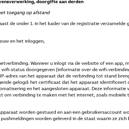
vensverwerking, doorgifte aan derden
f met toegang op afstand
naast de onder 1. in het kader van de registratie verzamel
ouw en het inloggen,
rnetverbinding. Wanneer u inlogt via de website of een app
w wifi-status doorgegeven (informatie over de wifi-verbindi
IP-adres van het apparaat dat de verbinding tot stand breng
nde gelogd: het certificaat dat het apparaat identificeert 
matisering en het aangesloten apparaat. Deze informatie 
kt om verbinding te maken met het internet, zoals mobiele
apparaat worden gestuurd en aan een gebruikersaccount wor
ze pushmeldingen worden geleverd in de staat waarin ze zich b