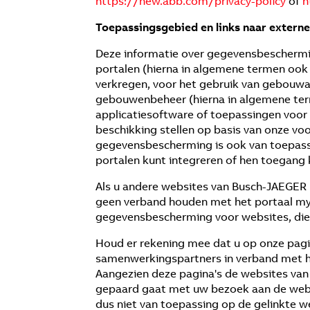
https://new.abb.com/privacy-policy
of
h
Toepassingsgebied en links naar extern
Deze informatie over gegevensbescherm
portalen (hierna in algemene termen ook 
verkregen, voor het gebruik van gebouwa
gebouwenbeheer (hierna in algemene te
applicatiesoftware of toepassingen voor
beschikking stellen op basis van onze v
gegevensbescherming is ook van toepassi
portalen kunt integreren of hen toegang 
Als u andere websites van Busch-JAEGER 
geen verband houden met het portaal m
gegevensbescherming voor websites, die
Houd er rekening mee dat u op onze pagina
samenwerkingspartners in verband met h
Aangezien deze pagina's de websites van
gepaard gaat met uw bezoek aan de websit
dus niet van toepassing op de gelinkte w